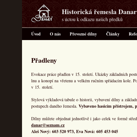
Historická řemesla Danar
s úctou k odkazu našich předků
Úvod
O nás
Převozné dílny
Články
Refe
Přadleny
Evokace práce přadlen v 15. století. Ukázky základních post
lnu a konopí na vřetenu a velkém ručním spřádacím kole. P
v 15. století.
Stylová výkladová tabule o historii, vybavení dílny a zákla
Vybaveno hasicím přístrojem, p
postupech daného řemesla.
Dílny můžete objednat jednotlivě i jako celek ve formě stře
danar@seznam.cz
Aleš Nový: 603 520 973, Eva Nová: 605 453 045