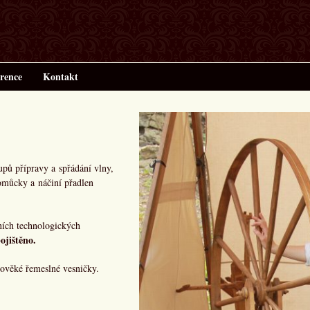
rence
Kontakt
upů přípravy a spřádání vlny,
omůcky a náčiní přadlen
dních technologických
ojištěno.
dověké řemeslné vesničky.